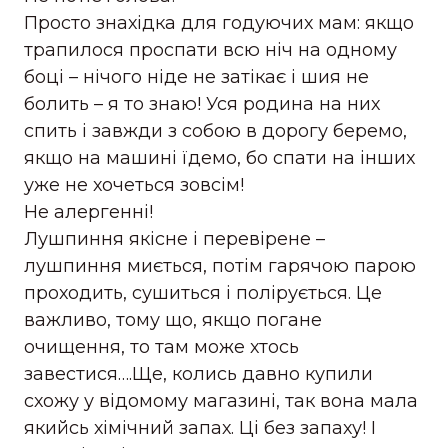
Просто знахідка для годуючих мам: якщо
трапилося проспати всю ніч на одному
боці – нічого ніде не затікає і шия не
болить – я то знаю! Уся родина на них
спить і завжди з собою в дорогу беремо,
якщо на машині їдемо, бо спати на інших
уже не хочеться зовсім!
Не алергенні!
Лушпиння якісне і перевірене –
лушпиння миється, потім гарячою парою
проходить, сушиться і полірується. Це
важливо, тому що, якщо погане
очищення, то там може хтось
завестися….Ще, колись давно купили
схожу у відомому магазині, так вона мала
якийсь хімічний запах. Ці без запаху! І