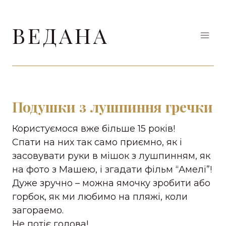
Перейти
до
ВЕДАНА
вмісту
Подушки з лушпиння гречки
Користуємося вже більше 15 років!
Спати на них так само приємно, як і
засовувати руки в мішок з лушпинням, як
на фото з Машею, і згадати фільм “Амелі”!
Дуже зручно – можна ямочку зробити або
горбок, як ми любимо на пляжі, коли
загораемо.
Не потіє голова!