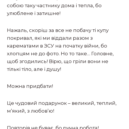
собою таку частнику дома і тепла, бо
улюблене і затишне!
Нажаль, скоріш за все не побачу ті купу
покривал, які ми віддали разом з
карематами в ЗСУ на початку війни, бо
хлопцям не до фото. Но то таке… Головне,
щоб
згодились! Вірю, що гріли вони не
тількі тіло, але і душу!
Можна придбати!
Це чудовий подарунок – великий, теплий,
м’який, з любов’ю!
Повторів не буває, бо ручна робота!