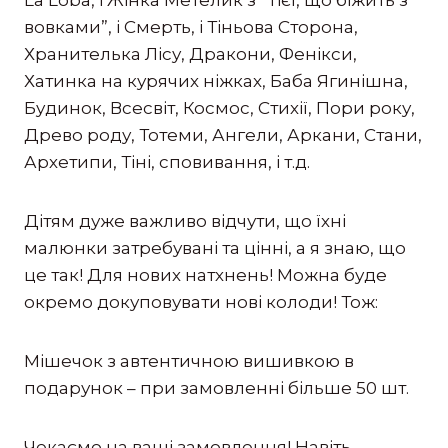
La Loba, і Жінка Метелик з “Тієї, що біжить з
вовками”, і Смерть, і Тіньова Сторона,
Хранителька Лісу, Дракони, Фенікси,
Хатинка на курячих ніжках, Баба Ягинішна,
Будинок, Всесвіт, Космос, Стихії, Пори року,
Древо роду, Тотеми, Ангели, Аркани, Стани,
Архетипи, Тіні, сповивання, і т.д.
Дітям дуже важливо відчути, що їхні
малюнки затребувані та цінні, а я знаю, що
це так! Для нових натхнень! Можна буде
окремо докуповувати нові колоди! Тож:
Мішечок з автентичною вишивкою в
подарунок – при замовленні більше 50 шт.
Чекаємо на ваші замовлення! Навіть