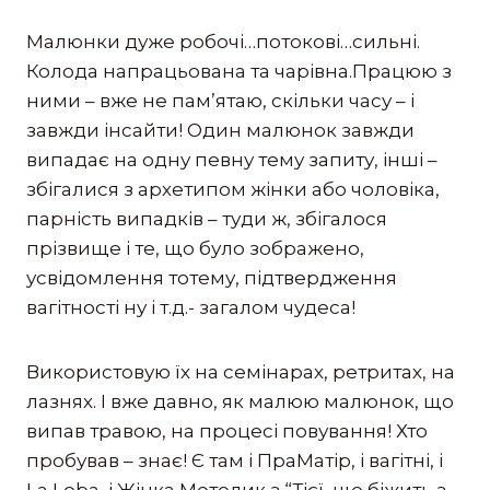
Малюнки дуже робочі…потокові…сильні.
Колода напрацьована та чарівна.Працюю з
ними – вже не пам’ятаю, скільки часу – і
завжди інсайти! Один малюнок завжди
випадає на одну певну тему запиту, інші –
збігалися з архетипом жінки або чоловіка,
парність випадків – туди ж, збігалося
прізвище і те, що було зображено,
усвідомлення тотему, підтвердження
вагітності ну і т.д.- загалом чудеса!
Використовую їх на семінарах, ретритах, на
лазнях. І вже давно, як малюю малюнок, що
випав травою, на процесі повування! Хто
пробував – знає! Є там і ПраМатір, і вагітні, і