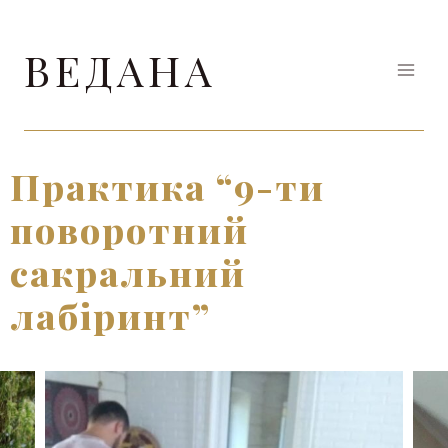
Перейти
до
ВЕДАНА
вмісту
Практика “9-ти
поворотний
сакральний
лабіринт”