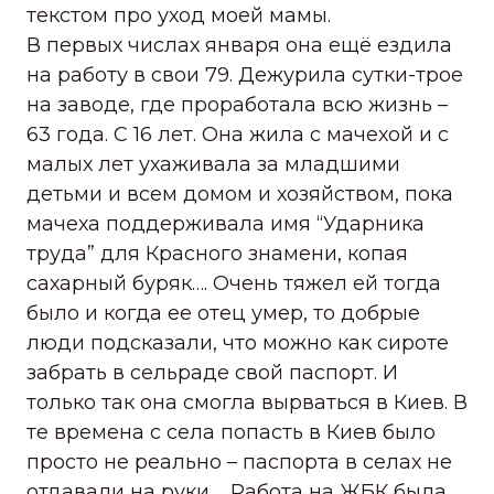
текстом про уход моей мамы.
В первых числах января она ещё ездила
на работу в свои 79. Дежурила сутки-трое
на заводе, где проработала всю жизнь –
63 года. С 16 лет. Она жила с мачехой и с
малых лет ухаживала за младшими
детьми и всем домом и хозяйством, пока
мачеха поддерживала имя “Ударника
труда” для Красного знамени, копая
сахарный буряк…. Очень тяжел ей тогда
было и когда ее отец умер, то добрые
люди подсказали, что можно как сироте
забрать в сельраде свой паспорт. И
только так она смогла вырваться в Киев. В
те времена с села попасть в Киев было
просто не реально – паспорта в селах не
отдавали на руки…. Работа на ЖБК была