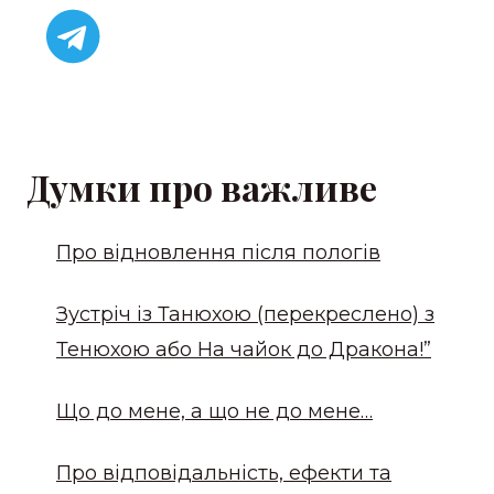
Думки про важливе
Про відновлення після пологів
Зустріч із Танюхою (перекреслено) з
Тенюхою або На чайок до Дракона!”
Що до мене, а що не до мене…
Про відповідальність, ефекти та